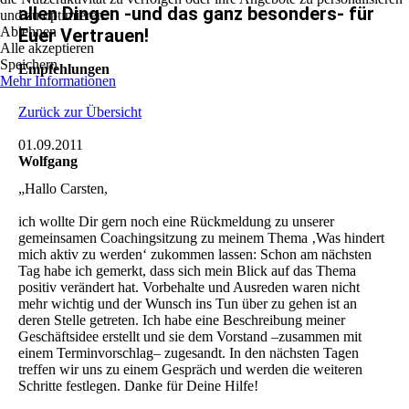
allen Dingen -und das ganz besonders- für
und zu optimieren.
Ablehnen
Euer Vertrauen!
Alle akzeptieren
Speichern
Empfehlungen
Mehr Informationen
Zurück zur Übersicht
01.09.2011
Wolfgang
„Hallo Carsten,
ich wollte Dir gern noch eine Rückmeldung zu unserer
gemeinsamen Coachingsitzung zu meinem Thema ‚Was hindert
mich aktiv zu werden‘ zukommen lassen: Schon am nächsten
Tag habe ich gemerkt, dass sich mein Blick auf das Thema
positiv verändert hat. Vorbehalte und Ausreden waren nicht
mehr wichtig und der Wunsch ins Tun über zu gehen ist an
deren Stelle getreten. Ich habe eine Beschreibung meiner
Geschäftsidee erstellt und sie dem Vorstand –zusammen mit
einem Terminvorschlag– zugesandt. In den nächsten Tagen
treffen wir uns zu einem Gespräch und werden die weiteren
Schritte festlegen. Danke für Deine Hilfe!