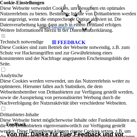
Cookie-Einstellungen
Diese Webseite verwendet Cookies, um Besuchern ein optimales
Nutzererlebnis zu bieten. Bestimmte Inhalte von Drittanbietern werden
nur angezeigt, wenn die entsprechende Option aktiviert ist. Die
Datenverarbeitung kann dann auch in einem Drittland erfolgen.
Weitere Informationen hierzu in der Datenschutzerklärung.
Technisch notwendige
FEEDBACK
Diese Cookies sind zum Betrieb der Webseite notwendig, z.B. zum
Schutz vor Hackerangriffen und zur Gewährleistung eines
konsistenten und der Nachfrage angepassten Erscheinungsbilds der
Seite.
Analytische
Diese Cookies werden verwendet, um das Nutzererlebnis weiter zu
optimieren. Hierunter fallen auch Statistiken, die dem
Webseitenbetreiber von Drittanbietern zur Verfügung gestellt werden,
sowie die Ausspielung von personalisierter Werbung durch die
Nachverfolgung der Nutzeraktivität über verschiedene Webseiten.
Drittanbieter-Inhalte
Diese Webseite bietet möglicherweise Inhalte oder Funktionalitäten an,
Feedback
die von Drittanbietern eigenverantwortlich zur Verfügung gestellt
werden. Diese Drittanbieter können eigene Cookies setzen, z.B. um
Von mir: Danke für Euer Feedback und vor
die Nutzeraktivität zu verfolgen oder ihre Angebote zu personalisieren