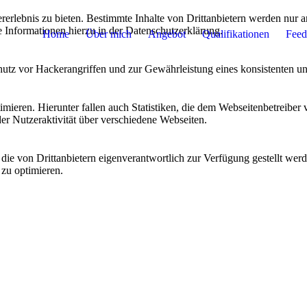
lebnis zu bieten. Bestimmte Inhalte von Drittanbietern werden nur ang
e Informationen hierzu in der Datenschutzerklärung.
Home
Über mich
Angebot
Qualifikationen
Feed
utz vor Hackerangriffen und zur Gewährleistung eines konsistenten un
ieren. Hierunter fallen auch Statistiken, die dem Webseitenbetreiber v
r Nutzeraktivität über verschiedene Webseiten.
 die von Drittanbietern eigenverantwortlich zur Verfügung gestellt wer
 zu optimieren.