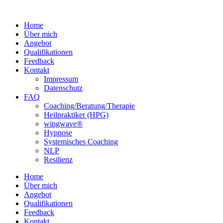
Home
Über mich
Angebot
Qualifikationen
Feedback
Kontakt
Impressum
Datenschutz
FAQ
Coaching/Beratung/Therapie
Heilpraktiker (HPG)
wingwave®
Hypnose
Systemisches Coaching
NLP
Resilienz
Home
Über mich
Angebot
Qualifikationen
Feedback
Kontakt